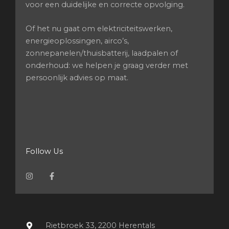
voor een duidelijke en correcte opvolging.
Of het nu gaat om elektriciteitswerken,
energieoplossingen, airco’s,
zonnepanelen/thuisbatterij, laadpalen of
onderhoud: we helpen je graag verder met
persoonlijk advies op maat.
Follow Us
I
F
n
a
s
c
t
e
a
b
g
o
r
o
a
k
m
-
Rietbroek 33, 2200 Herentals
f