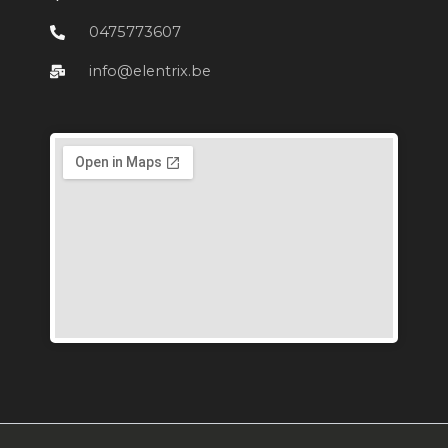
0475773607
info@elentrix.be